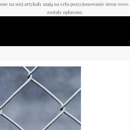
one na niej artykuły mają na celu pozycjonowanie stron www
zostały opłacone.