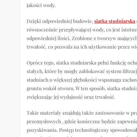
jakości wody.
Dzięki odpowiedniej budowie,
siatka studniarska
równocześnie przepływającej wody, co jest istotn
odpowiedniej ilości. Zrobione z tworzyw mających
trwałość, co pozwala na ich użytkowanie przez wi
Oprócz tego, siatka studniarska pełni funkcję och
stałych, które by mogły zablokować system filtracj
studniach o większej głębokości wspomaga zachow
gruntu wokół otworu. W ten sposób, siatka studni
zwiększając jej wydajność oraz trwałość.
Takie materiały znajdują także zastosowanie w pr
przemysłowych , gdzie konieczne będzie zapewnien
pozyskiwania. Postęp technologiczny spowodował