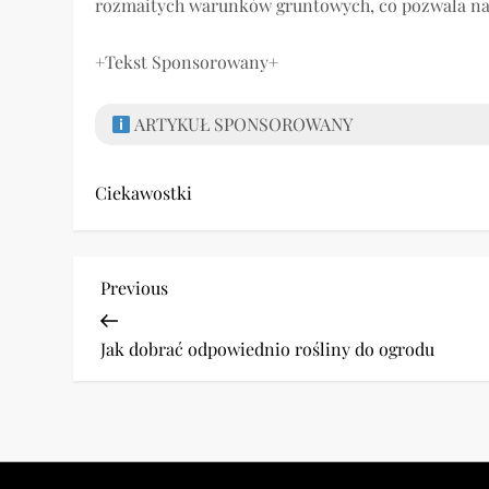
rozmaitych warunków gruntowych, co pozwala na 
+Tekst Sponsorowany+
ARTYKUŁ SPONSOROWANY
Ciekawostki
N
Previous
Previous
Post
a
Jak dobrać odpowiednio rośliny do ogrodu
w
i
g