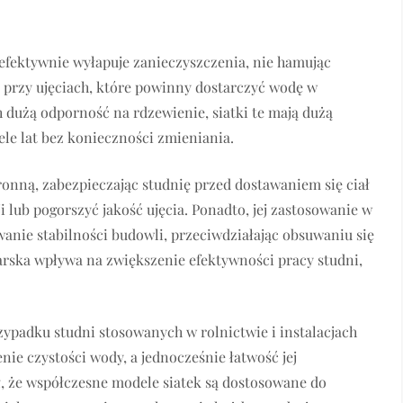
efektywnie wyłapuje zanieczyszczenia, nie hamując
e przy ujęciach, które powinny dostarczyć wodę w
 dużą odporność na rdzewienie, siatki te mają dużą
ele lat bez konieczności zmieniania.
ronną, zabezpieczając studnię przed dostawaniem się ciał
i lub pogorszyć jakość ujęcia. Ponadto, jej zastosowanie w
anie stabilności budowli, przeciwdziałając obsuwaniu się
arska wpływa na zwiększenie efektywności pracy studni,
zypadku studni stosowanych w rolnictwie i instalacjach
ie czystości wody, a jednocześnie łatwość jej
, że współczesne modele siatek są dostosowane do