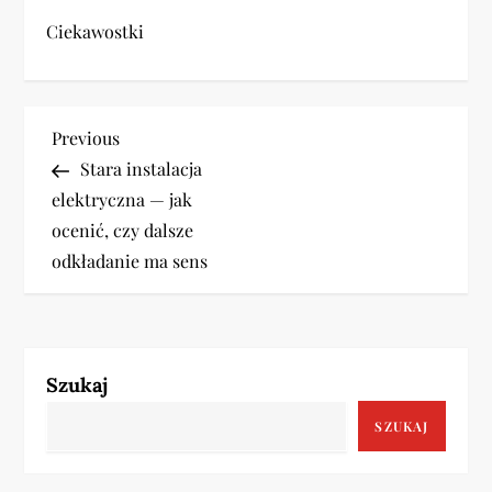
Ciekawostki
N
Previous
Previous
Post
Stara instalacja
a
elektryczna — jak
w
ocenić, czy dalsze
odkładanie ma sens
i
g
a
Szukaj
c
SZUKAJ
j