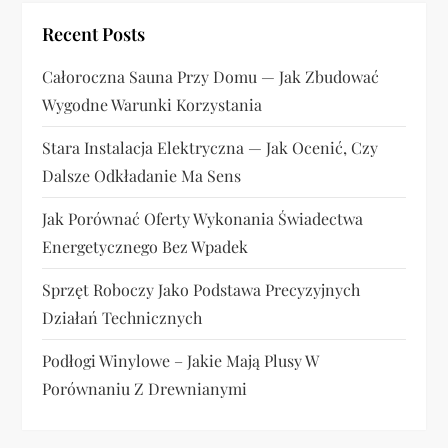
a
Recent Posts
w
Całoroczna Sauna Przy Domu — Jak Zbudować
Wygodne Warunki Korzystania
p
Stara Instalacja Elektryczna — Jak Ocenić, Czy
i
Dalsze Odkładanie Ma Sens
s
Jak Porównać Oferty Wykonania Świadectwa
u
Energetycznego Bez Wpadek
Sprzęt Roboczy Jako Podstawa Precyzyjnych
Działań Technicznych
Podłogi Winylowe – Jakie Mają Plusy W
Porównaniu Z Drewnianymi