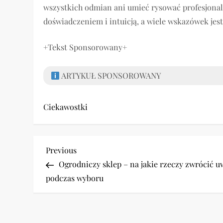
wszystkich odmian ani umieć rysować profesjona
doświadczeniem i intuicją, a wiele wskazówek jes
+Tekst Sponsorowany+
ARTYKUŁ SPONSOROWANY
Ciekawostki
N
Previous
Previous
Post
Ogrodniczy sklep – na jakie rzeczy zwrócić 
a
podczas wyboru
w
i