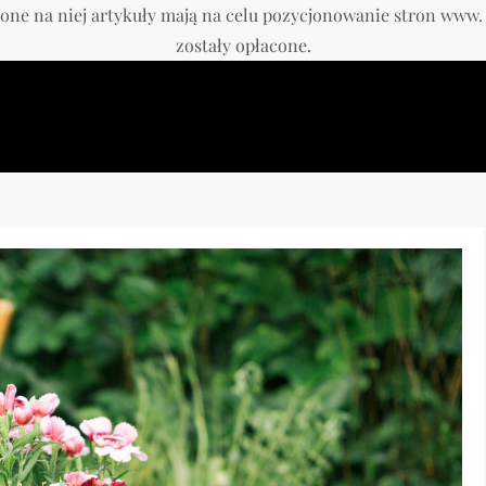
one na niej artykuły mają na celu pozycjonowanie stron www
zostały opłacone.