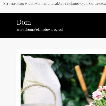
Strona/Blog w całości ma charakter reklamowy, a zamieszcz
Skip
Dom
to
content
nieruchomości, budowa, ogród