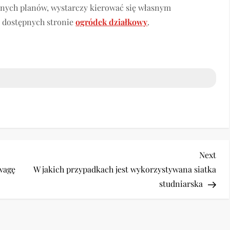
lnych planów, wystarczy kierować się własnym
t dostępnych stronie
ogródek działkowy
.
Nex
Next
Pos
uwagę
W jakich przypadkach jest wykorzystywana siatka
studniarska