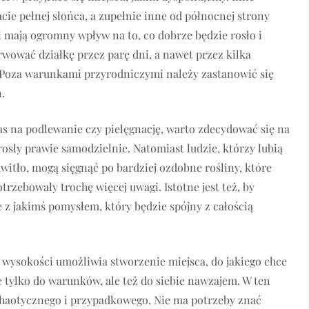
cie pełnej słońca, a zupełnie inne od północnej strony
i mają ogromny wpływ na to, co dobrze będzie rosło i
rwować działkę przez parę dni, a nawet przez kilka
. Poza warunkami przyrodniczymi należy zastanowić się
.
zas na podlewanie czy pielęgnację, warto zdecydować się na
osły prawie samodzielnie. Natomiast ludzie, którzy lubią
witło, mogą sięgnąć po bardziej ozdobne rośliny, które
rzebowały trochę więcej uwagi. Istotne jest też, by
 z jakimś pomysłem, który będzie spójny z całością
i wysokości umożliwia stworzenie miejsca, do jakiego chce
 tylko do warunków, ale też do siebie nawzajem. W ten
chaotycznego i przypadkowego. Nie ma potrzeby znać