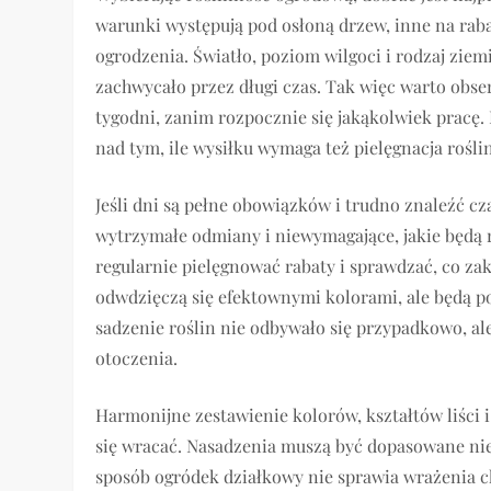
warunki występują pod osłoną drzew, inne na raba
ogrodzenia. Światło, poziom wilgoci i rodzaj ziem
zachwycało przez długi czas. Tak więc warto obse
tygodni, zanim rozpocznie się jakąkolwiek pracę
nad tym, ile wysiłku wymaga też pielęgnacja roślin
Jeśli dni są pełne obowiązków i trudno znaleźć c
wytrzymałe odmiany i niewymagające, jakie będą r
regularnie pielęgnować rabaty i sprawdzać, co zak
odwdzięczą się efektownymi kolorami, ale będą pot
sadzenie roślin nie odbywało się przypadkowo, ale
otoczenia.
Harmonijne zestawienie kolorów, kształtów liści 
się wracać. Nasadzenia muszą być dopasowane nie
sposób ogródek działkowy nie sprawia wrażenia 