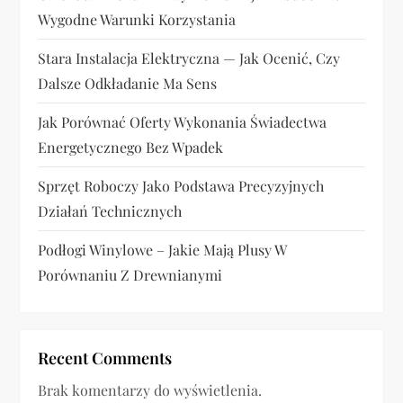
s
Wygodne Warunki Korzystania
u
Stara Instalacja Elektryczna — Jak Ocenić, Czy
Dalsze Odkładanie Ma Sens
Jak Porównać Oferty Wykonania Świadectwa
Energetycznego Bez Wpadek
Sprzęt Roboczy Jako Podstawa Precyzyjnych
Działań Technicznych
Podłogi Winylowe – Jakie Mają Plusy W
Porównaniu Z Drewnianymi
Recent Comments
Brak komentarzy do wyświetlenia.