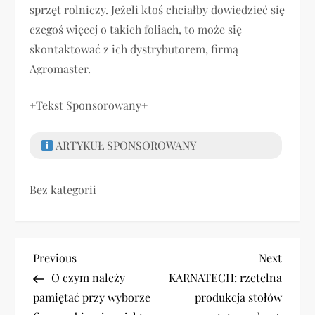
sprzęt rolniczy. Jeżeli ktoś chciałby dowiedzieć się
czegoś więcej o takich foliach, to może się
skontaktować z ich dystrybutorem, firmą
Agromaster.
+Tekst Sponsorowany+
ARTYKUŁ SPONSOROWANY
Bez kategorii
N
Previous
Next
Previous
Next
Post
Post
O czym należy
KARNATECH: rzetelna
a
pamiętać przy wyborze
produkcja stołów