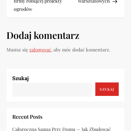
w
firmy robiącej projekty
warsztatowych
ogrodów
i
g
Dodaj komentarz
a
Musisz się
zalogować
, aby móc dodać komentarz.
c
j
a
Szukaj
SZUKAJ
w
p
Recent Posts
i
Całoroczna Sauna Przy Domu — Jak Zbudować