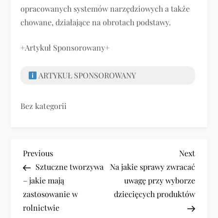
opracowanych systemów narzędziowych a także
chowane, działające na obrotach podstawy.
+Artykuł Sponsorowany+
ARTYKUŁ SPONSOROWANY
Bez kategorii
N
Previous
Next
Previous
Next
Post
Post
Sztuczne tworzywa
Na jakie sprawy zwracać
a
– jakie mają
uwagę przy wyborze
w
zastosowanie w
dziecięcych produktów
rolnictwie