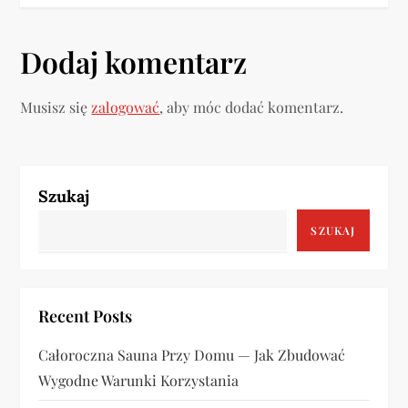
i
g
Dodaj komentarz
a
Musisz się
zalogować
, aby móc dodać komentarz.
c
j
a
Szukaj
SZUKAJ
w
p
Recent Posts
i
Całoroczna Sauna Przy Domu — Jak Zbudować
s
Wygodne Warunki Korzystania
u