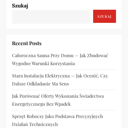
j
Szukaj
a
SZUKAJ
w
p
Recent Posts
i
Całoroczna Sauna Przy Domu — Jak Zbudować
Wygodne Warunki Korzystania
s
Stara Instalacja Elektryczna — Jak Ocenić, Czy
u
Dalsze Odkładanie Ma Sens
Jak Porównać Oferty Wykonania Świadectwa
Energetycznego Bez Wpadek
Sprzęt Roboczy Jako Podstawa Precyzyjnych
Działań Technicznych