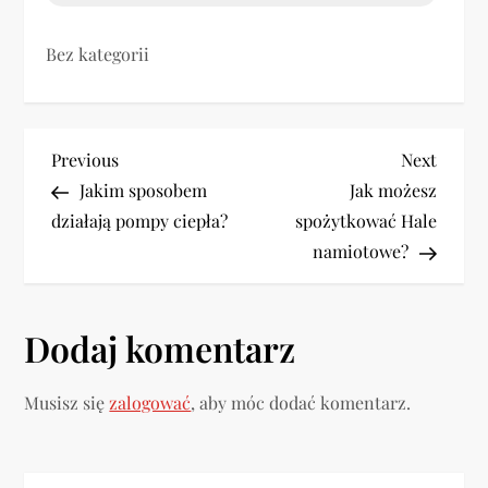
Bez kategorii
N
Previous
Next
Previous
Next
Post
Post
Jakim sposobem
Jak możesz
a
działają pompy ciepła?
spożytkować Hale
w
namiotowe?
i
Dodaj komentarz
g
a
Musisz się
zalogować
, aby móc dodać komentarz.
c