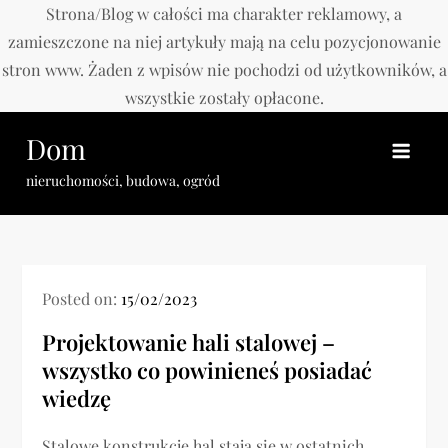
Strona/Blog w całości ma charakter reklamowy, a
zamieszczone na niej artykuły mają na celu pozycjonowanie
stron www. Żaden z wpisów nie pochodzi od użytkowników, a
wszystkie zostały opłacone.
Skip
Dom
to
content
nieruchomości, budowa, ogród
Posted on:
15/02/2023
Projektowanie hali stalowej –
wszystko co powinieneś posiadać
wiedzę
Stalowe konstrukcje hal stają się w ostatnich