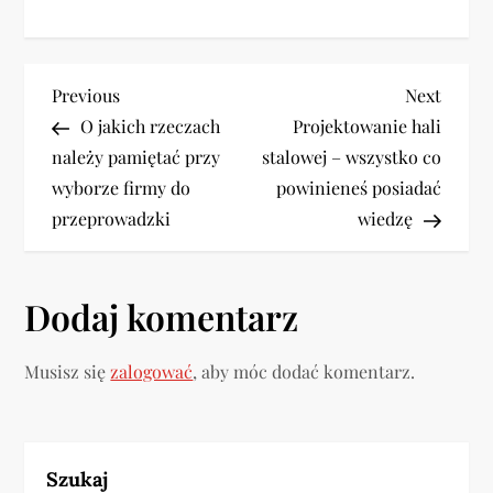
N
Previous
Next
Previous
Next
Post
Post
O jakich rzeczach
Projektowanie hali
a
należy pamiętać przy
stalowej – wszystko co
w
wyborze firmy do
powinieneś posiadać
przeprowadzki
wiedzę
i
g
Dodaj komentarz
a
Musisz się
zalogować
, aby móc dodać komentarz.
c
j
a
Szukaj