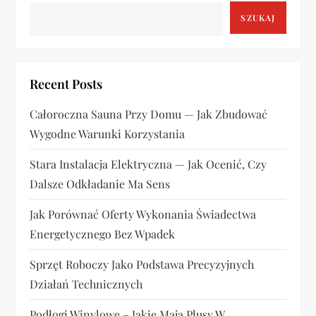
SZUKAJ
w
p
Recent Posts
i
Całoroczna Sauna Przy Domu — Jak Zbudować
s
Wygodne Warunki Korzystania
u
Stara Instalacja Elektryczna — Jak Ocenić, Czy
Dalsze Odkładanie Ma Sens
Jak Porównać Oferty Wykonania Świadectwa
Energetycznego Bez Wpadek
Sprzęt Roboczy Jako Podstawa Precyzyjnych
Działań Technicznych
Podłogi Winylowe – Jakie Mają Plusy W