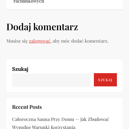
rachunkowych
i
g
Dodaj komentarz
a
Musisz się
zalogować
, aby móc dodać komentarz.
c
j
a
Szukaj
SZUKAJ
w
p
Recent Posts
i
Całoroczna Sauna Przy Domu — Jak Zbudować
s
Wygodne Warunki Korzystania