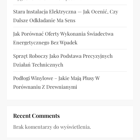
u
Stara Instalacja Elektryczna — Jak Ocenić, Czy
Dalsze Odkładanie Ma Sens
Jak Porównać Oferty Wykonania Świadectwa
Energetycznego Bez Wpadek
Sprzęt Roboczy Jako Podstawa Precyzyjnych
Działań Technicznych
Podłogi Winylowe – Jakie Mają Plusy W
Porównaniu Z Drewnianymi
Recent Comments
Brak komentarzy do wyświetlenia.