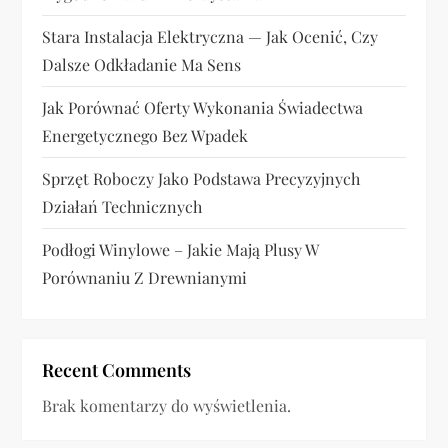
u
Stara Instalacja Elektryczna — Jak Ocenić, Czy
Dalsze Odkładanie Ma Sens
Jak Porównać Oferty Wykonania Świadectwa
Energetycznego Bez Wpadek
Sprzęt Roboczy Jako Podstawa Precyzyjnych
Działań Technicznych
Podłogi Winylowe – Jakie Mają Plusy W
Porównaniu Z Drewnianymi
Recent Comments
Brak komentarzy do wyświetlenia.