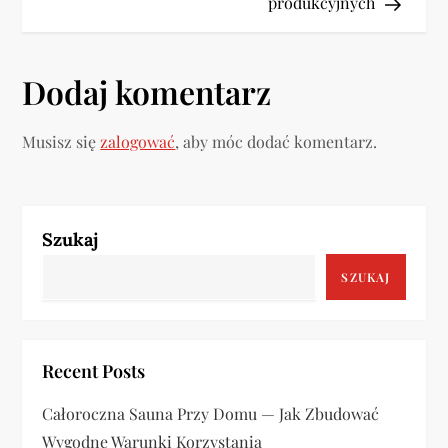
produkcyjnych
i
g
Dodaj komentarz
a
Musisz się
zalogować
, aby móc dodać komentarz.
c
j
a
Szukaj
SZUKAJ
w
p
Recent Posts
i
Całoroczna Sauna Przy Domu — Jak Zbudować
s
Wygodne Warunki Korzystania