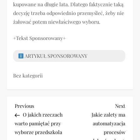
kupowane na długie lata. Dlatego faktycznie taką
decyzję trzeba odpowiednio przemyśleć, żeby nie
żałować potem niewłaściwego wyboru.
+Tekst Sponsorowany+
ARTYKUŁ SPONSOROWANY
Bez kategorii
N
Previous
Next
Previous
Next
Post
Post
O jakich rzeczach
Jakie zalety ma
a
warto pamiętać przy
automatyzacja
w
wyborze przedszkola
procesów