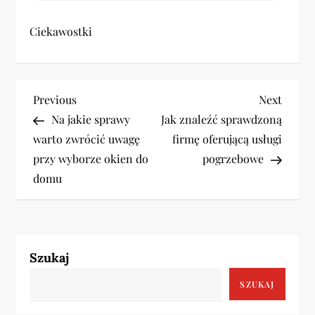
Ciekawostki
N
Previous
Next
Previous
Next
Post
Post
Na jakie sprawy
Jak znaleźć sprawdzoną
a
warto zwrócić uwagę
firmę oferującą usługi
w
przy wyborze okien do
pogrzebowe
domu
i
g
a
Szukaj
c
SZUKAJ