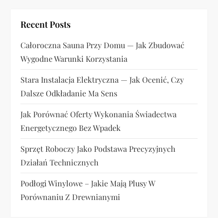
j
a
Recent Posts
w
Całoroczna Sauna Przy Domu — Jak Zbudować
Wygodne Warunki Korzystania
p
Stara Instalacja Elektryczna — Jak Ocenić, Czy
i
Dalsze Odkładanie Ma Sens
s
Jak Porównać Oferty Wykonania Świadectwa
u
Energetycznego Bez Wpadek
Sprzęt Roboczy Jako Podstawa Precyzyjnych
Działań Technicznych
Podłogi Winylowe – Jakie Mają Plusy W
Porównaniu Z Drewnianymi