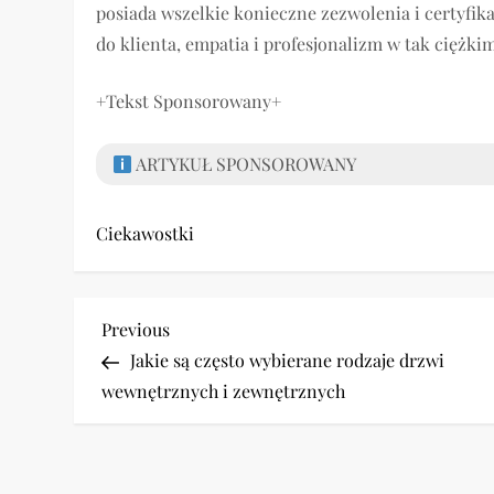
posiada wszelkie konieczne zezwolenia i certyfik
do klienta, empatia i profesjonalizm w tak ciężk
+Tekst Sponsorowany+
ARTYKUŁ SPONSOROWANY
Ciekawostki
N
Previous
Previous
Post
Jakie są często wybierane rodzaje drzwi
a
wewnętrznych i zewnętrznych
w
i