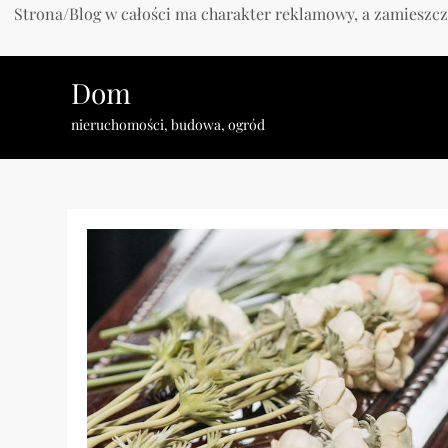
Strona/Blog w całości ma charakter reklamowy, a zamieszcz
Skip
Dom
to
content
nieruchomości, budowa, ogród