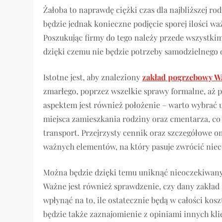
Żałoba to naprawdę ciężki czas dla najbliższej ro
będzie jednak konieczne podjęcie sporej ilości w
Poszukując firmy do tego należy przede wszystki
dzięki czemu nie będzie potrzeby samodzielnego 
Istotne jest, aby znaleziony
zakład pogrzebowy W
zmarłego, poprzez wszelkie sprawy formalne, aż 
aspektem jest również położenie – warto wybrać 
miejsca zamieszkania rodziny oraz cmentarza, co 
transport. Przejrzysty cennik oraz szczegółowe 
ważnych elementów, na który pasuje zwrócić niec
Można będzie dzięki temu uniknąć nieoczekiwany
Ważne jest również sprawdzenie, czy dany zakład 
wpłynąć na to, ile ostatecznie będą w całości ko
będzie także zaznajomienie z opiniami innych kli