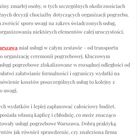
dziny zmarłej osoby, w tych szczególnych okolicznościach
ażnych decyzji chociażby dotyczących organizacji pogrzebu.
m zwrócić sporo uwagi na zakres świadczonych usług,
organizowania niektórych elementów całej uroczystości.
arszawa
miał usługi w całym zestawie – od transportu
po organizację ceremonii pogrzebowej. Kluczowym
usługi pogrzebowe zlokalizowane w rozsądnej odległości od
ułatwi załatwianie formalności i ograniczy wydatki na
omówienie kosztów poszczególnych usług to kolejny z
o uwagi.
ch wydatków i lepiej zaplanować całościowy budżet.
posiada własną kaplicę i chłodnię, co może znacząco
sztowały usługi pogrzebowe Warszawa. Dobrą praktyką
entów jak również sprawdzenie, czy znaleziona firma