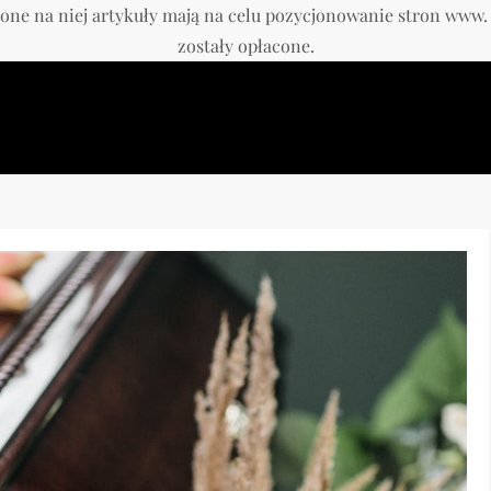
one na niej artykuły mają na celu pozycjonowanie stron www
zostały opłacone.