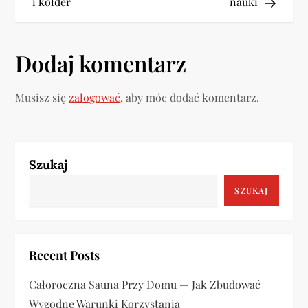
i kołder
nauki
i
g
Dodaj komentarz
a
Musisz się
zalogować
, aby móc dodać komentarz.
c
j
a
Szukaj
SZUKAJ
w
p
Recent Posts
i
Całoroczna Sauna Przy Domu — Jak Zbudować
s
Wygodne Warunki Korzystania