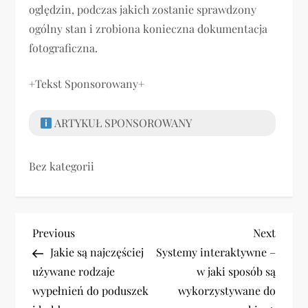
oględzin, podczas jakich zostanie sprawdzony
ogólny stan i zrobiona konieczna dokumentacja
fotograficzna.
+Tekst Sponsorowany+
ARTYKUŁ SPONSOROWANY
Bez kategorii
N
Previous
Next
Previous
Next
Post
Post
Jakie są najczęściej
Systemy interaktywne –
a
używane rodzaje
w jaki sposób są
w
wypełnień do poduszek
wykorzystywane do