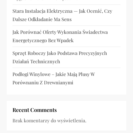
u
Stara Instalacja Elektryczna — Jak Ocenić, Czy
Dalsze Odkładanie Ma Sens
Jak Porównać Oferty Wykonania Świadectwa
Energetycznego Bez Wpadek
Sprzęt Roboczy Jako Podstawa Precyzyjnych
Działań Technicznych
Podłogi Winylowe – Jakie Mają Plusy W
Porównaniu Z Drewnianymi
Recent Comments
Brak komentarzy do wyświetlenia.