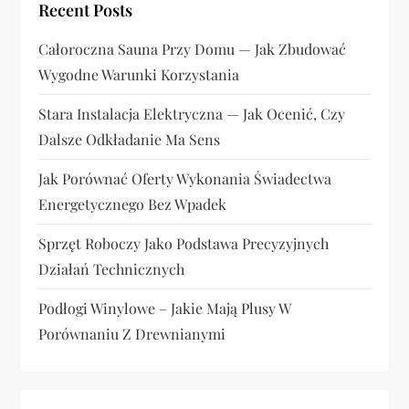
Recent Posts
i
Całoroczna Sauna Przy Domu — Jak Zbudować
s
Wygodne Warunki Korzystania
u
Stara Instalacja Elektryczna — Jak Ocenić, Czy
Dalsze Odkładanie Ma Sens
Jak Porównać Oferty Wykonania Świadectwa
Energetycznego Bez Wpadek
Sprzęt Roboczy Jako Podstawa Precyzyjnych
Działań Technicznych
Podłogi Winylowe – Jakie Mają Plusy W
Porównaniu Z Drewnianymi