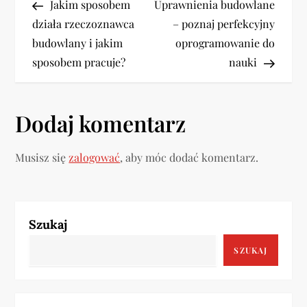
Post
Post
Jakim sposobem
Uprawnienia budowlane
a
działa rzeczoznawca
– poznaj perfekcyjny
w
budowlany i jakim
oprogramowanie do
sposobem pracuje?
nauki
i
g
Dodaj komentarz
a
Musisz się
zalogować
, aby móc dodać komentarz.
c
j
a
Szukaj
SZUKAJ
w
p