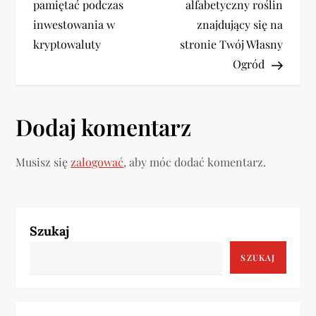
a
pamiętać podczas
alfabetyczny roślin
w
inwestowania w
znajdujący się na
kryptowaluty
stronie Twój Własny
i
Ogród
g
a
Dodaj komentarz
c
Musisz się
zalogować
, aby móc dodać komentarz.
j
a
Szukaj
w
SZUKAJ
p
i