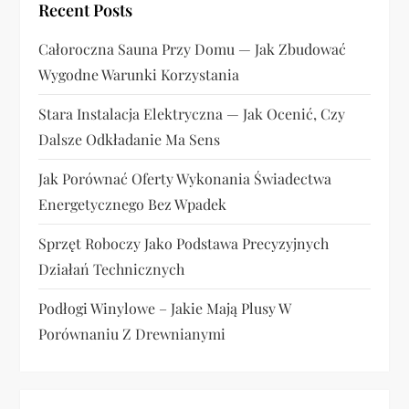
Recent Posts
s
Całoroczna Sauna Przy Domu — Jak Zbudować
u
Wygodne Warunki Korzystania
Stara Instalacja Elektryczna — Jak Ocenić, Czy
Dalsze Odkładanie Ma Sens
Jak Porównać Oferty Wykonania Świadectwa
Energetycznego Bez Wpadek
Sprzęt Roboczy Jako Podstawa Precyzyjnych
Działań Technicznych
Podłogi Winylowe – Jakie Mają Plusy W
Porównaniu Z Drewnianymi