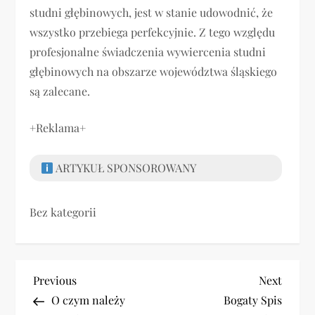
studni głębinowych, jest w stanie udowodnić, że
wszystko przebiega perfekcyjnie. Z tego względu
profesjonalne świadczenia wywiercenia studni
głębinowych na obszarze województwa śląskiego
są zalecane.
+Reklama+
ARTYKUŁ SPONSOROWANY
Bez kategorii
N
Previous
Next
Previous
Next
Post
Post
O czym należy
Bogaty Spis