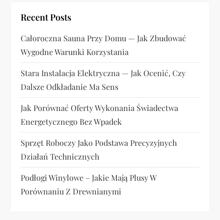
p
Recent Posts
i
Całoroczna Sauna Przy Domu — Jak Zbudować
Wygodne Warunki Korzystania
s
Stara Instalacja Elektryczna — Jak Ocenić, Czy
u
Dalsze Odkładanie Ma Sens
Jak Porównać Oferty Wykonania Świadectwa
Energetycznego Bez Wpadek
Sprzęt Roboczy Jako Podstawa Precyzyjnych
Działań Technicznych
Podłogi Winylowe – Jakie Mają Plusy W
Porównaniu Z Drewnianymi