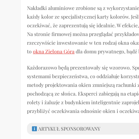
Nakładki aluminiowe zrobione są z wykorzystan
każdy kolor ze specjalistycznej karty kolorów. J
oczekiwać, że zaprezentują się idealnie. W efekci
Na stronie firmowej można przeglądać przykładowe
rzeczywiście inwestowanie w ten rodzaj okna oka
to
okna Zielona Góra
dla domu prywatnego, bądź 
Każdorazowo będą prezentowały się wzorowo. Specj
systemami bezpieczeństwa, co oddziałuje korzyst
metody projektowania okien zmniejszą rachunki z
pochodzącą ze słońca. Eksperci zabiegają na etapi
rolety i żaluzje z budynkiem inteligentnie zapr
przybliżyć oczekiwania odnośnie okien i oczekiwa
ARTYKUŁ SPONSOROWANY