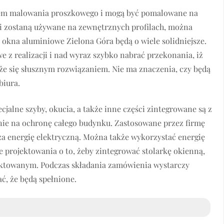
iem malowania proszkowego i mogą być pomalowane na
eśli zostaną używane na zewnętrznych profilach, można
e, okna aluminiowe Zielona Góra będą o wiele solidniejsze.
 z realizacji i nad wyraz szybko nabrać przekonania, iż
że się słusznym rozwiązaniem. Nie ma znaczenia, czy będą
biura.
alne szyby, okucia, a także inne części zintegrowane są z
nie na ochronę całego budynku. Zastosowane przez firmę
a energię elektryczną. Można także wykorzystać energię
e projektowania o to, żeby zintegrować stolarkę okienną,
ojektowanym. Podczas składania zamówienia wystarczy
ć, że będą spełnione.