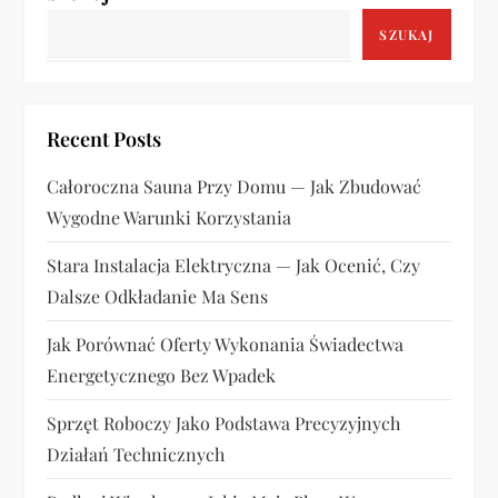
c
SZUKAJ
j
a
Recent Posts
w
Całoroczna Sauna Przy Domu — Jak Zbudować
Wygodne Warunki Korzystania
p
Stara Instalacja Elektryczna — Jak Ocenić, Czy
i
Dalsze Odkładanie Ma Sens
s
Jak Porównać Oferty Wykonania Świadectwa
u
Energetycznego Bez Wpadek
Sprzęt Roboczy Jako Podstawa Precyzyjnych
Działań Technicznych