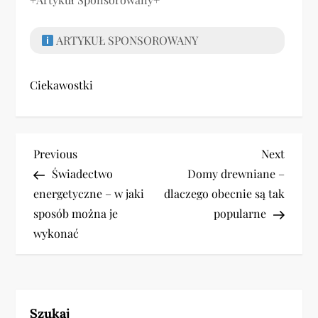
ARTYKUŁ SPONSOROWANY
Ciekawostki
N
Previous
Next
Previous
Next
Post
Post
Świadectwo
Domy drewniane –
a
energetyczne – w jaki
dlaczego obecnie są tak
w
sposób można je
popularne
wykonać
i
g
a
Szukaj