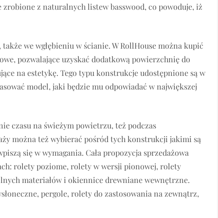
 zrobione z naturalnych listew basswood, co powoduje, iż
, także we wgłębieniu w ścianie. W RollHouse można kupić
owe, pozwalające uzyskać dodatkową powierzchnię do
ujące na estetykę. Tego typu konstrukcje udostępnione są w
pasować model, jaki będzie mu odpowiadać w największej
ie czasu na świeżym powietrzu, też podczas
daży można też wybierać pośród tych konstrukcji jakimi są
e wpiszą się w wymagania. Cała propozycja sprzedażowa
: rolety poziome, rolety w wersji pionowej, rolety
wolnych materiałów i okiennice drewniane wewnętrzne.
słoneczne, pergole, rolety do zastosowania na zewnątrz,