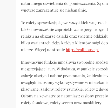
naturalnego oświetlenia do pomieszczenia. Są one
wnętrze zaprezentuje się niebanalnie.
Te rolety sprawdzają się we wszystkich wnętrzach
także nowocześnie zaprojektowane pergole ogrod
relaksu na obszarze działki oraz świetnie oddział
kilku wariantach, żeby każdy z klientów mógł do
mierze. Więcej na stronie
https://rollhouse.pl
.
Innowacyjne funkcje umożliwią swobodne spędzen
niesprzyjającej aury. W dodatku, w punkcie sprze
żaluzje olsztyn i nabrać przekonania, że idealni
uwzględnia: osłony wykorzystywane w mieszkaniach
plisowane, zasłony, rolety rzymskie, rolety z do
Osłony na zewnątrz to natomiast: zasłony przeciw
rolety fasadowe, rolety screen oraz moskitiery.