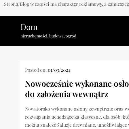
Strona/Blog w całości ma charakter reklamowy, a zamieszcz
Skip
Dom
to
content
nieruchomości, budowa, ogród
Posted on:
01/03/2024
Nowocześnie wykonane osłon
do założenia wewnątrz
Nowatorsko wykonane osłony zewnętrzne oraz we
rozwiązania uchodzące za klasyczne, dla osób, kt
można znaleźć żaluzje drewniane, umożliwiając