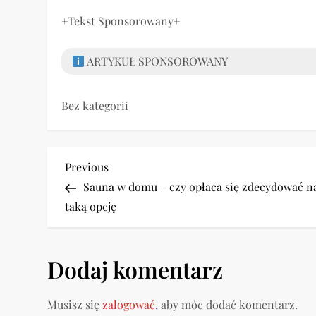
+Tekst Sponsorowany+
ARTYKUŁ SPONSOROWANY
Bez kategorii
N
Previous
Previous
Post
Sauna w domu – czy opłaca się zdecydować n
a
taką opcję
w
i
Dodaj komentarz
g
Musisz się
zalogować
, aby móc dodać komentarz.