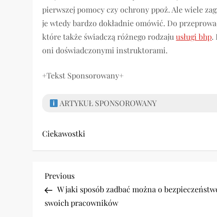
pierwszej pomocy czy ochrony ppoż. Ale wiele zag
je wtedy bardzo dokładnie omówić. Do przeprowad
które także świadczą różnego rodzaju
usługi bhp
.
oni doświadczonymi instruktorami.
+Tekst Sponsorowany+
ARTYKUŁ SPONSOROWANY
Ciekawostki
N
Previous
Previous
Post
W jaki sposób zadbać można o bezpieczeństw
a
swoich pracowników