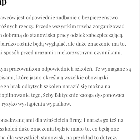
hp
dawców jest odpowiednie zadbanie o bezpieczeństwo
różnych rzeczy. Przede wszystkim trzeba zorganizować
m dobraną do stanowiska pracy odzież zabezpieczającą.
ardzo różnie będą wyglądać, ale duże znaczenie ma to,
i sposób przed urazami i niekorzystnymi czynnikami.
ionym pracownikom odpowiednich szkoleń. Te wymagane są
isami, które jasno określają wszelkie obowiązki
że za brak odbytych szkoleń narazić się można na
 dopilnowanie tego, żeby faktycznie załoga dysponowała
ć ryzyko wystąpienia wypadków.
nsekwencjami dla właściciela firmy, i naraża go też na
szkoleń dużo znaczenia będzie miało to, co będą one
ma dla wszystkich stanowisk, na przykład to dotyczy