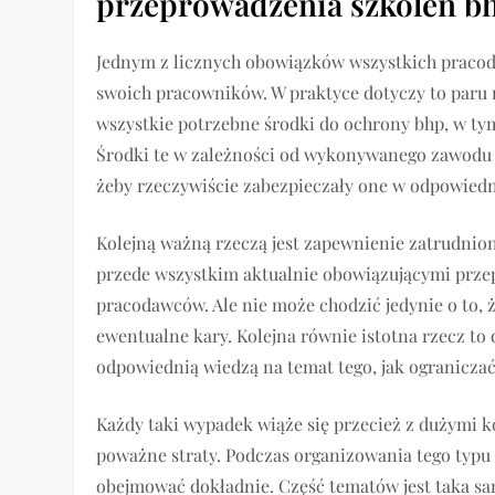
przeprowadzenia szkoleń b
Jednym z licznych obowiązków wszystkich praco
swoich pracowników. W praktyce dotyczy to paru 
wszystkie potrzebne środki do ochrony bhp, w ty
Środki te w zależności od wykonywanego zawodu b
żeby rzeczywiście zabezpieczały one w odpowiedn
Kolejną ważną rzeczą jest zapewnienie zatrudn
przede wszystkim aktualnie obowiązującymi przep
pracodawców. Ale nie może chodzić jedynie o to, 
ewentualne kary. Kolejna równie istotna rzecz to
odpowiednią wiedzą na temat tego, jak ogranicza
Każdy taki wypadek wiąże się przecież z dużymi ko
poważne straty. Podczas organizowania tego typu 
obejmować dokładnie. Część tematów jest taka sa