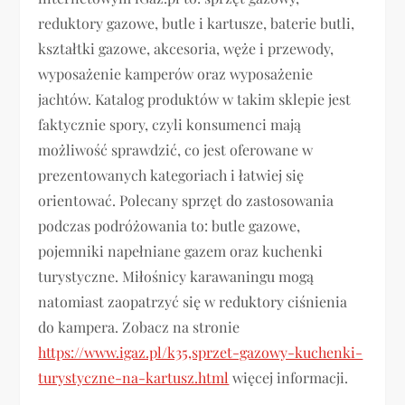
reduktory gazowe, butle i kartusze, baterie butli,
kształtki gazowe, akcesoria, węże i przewody,
wyposażenie kamperów oraz wyposażenie
jachtów. Katalog produktów w takim sklepie jest
faktycznie spory, czyli konsumenci mają
możliwość sprawdzić, co jest oferowane w
prezentowanych kategoriach i łatwiej się
orientować. Polecany sprzęt do zastosowania
podczas podróżowania to: butle gazowe,
pojemniki napełniane gazem oraz kuchenki
turystyczne. Miłośnicy karawaningu mogą
natomiast zaopatrzyć się w reduktory ciśnienia
do kampera. Zobacz na stronie
https://www.igaz.pl/k35,sprzet-gazowy-kuchenki-
turystyczne-na-kartusz.html
więcej informacji.