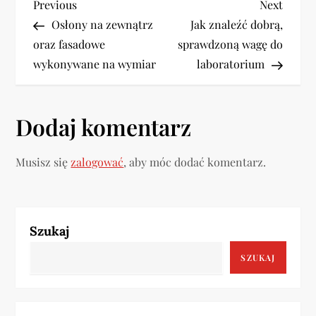
N
Previous
Next
Previous
Next
Post
Post
Osłony na zewnątrz
Jak znaleźć dobrą,
a
oraz fasadowe
sprawdzoną wagę do
w
wykonywane na wymiar
laboratorium
i
Dodaj komentarz
g
a
Musisz się
zalogować
, aby móc dodać komentarz.
c
j
Szukaj
a
SZUKAJ
w