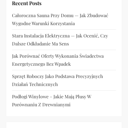
p
Recent Posts
i
Całoroczna Sauna Przy Domu — Jak Zbudować
Wygodne Warunki Korzystania
s
Stara Instalacja Elektryczna — Jak Ocenić, Czy
u
Dalsze Odkładanie Ma Sens
Jak Porównać Oferty Wykonania Świadectwa
Energetycznego Bez Wpadek
Sprzęt Roboczy Jako Podstawa Precyzyjnych
Działań Technicznych
Podłogi Winylowe – Jakie Mają Plusy W
Porównaniu Z Drewnianymi