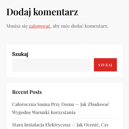
g
Dodaj komentarz
a
Musisz się
zalogować
, aby móc dodać komentarz.
c
j
a
Szukaj
SZUKAJ
w
p
Recent Posts
i
Całoroczna Sauna Przy Domu — Jak Zbudować
s
Wygodne Warunki Korzystania
u
Stara Instalacja Elektryczna — Jak Ocenić, Czy