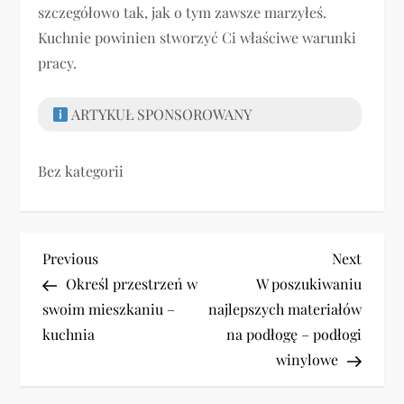
szczegółowo tak, jak o tym zawsze marzyłeś.
Kuchnie powinien stworzyć Ci właściwe warunki
pracy.
ARTYKUŁ SPONSOROWANY
Bez kategorii
N
Previous
Next
Previous
Next
Post
Post
Określ przestrzeń w
W poszukiwaniu
a
swoim mieszkaniu –
najlepszych materiałów
w
kuchnia
na podłogę – podłogi
winylowe
i