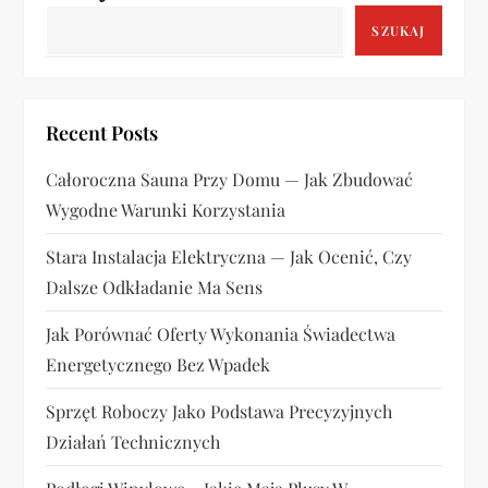
a
SZUKAJ
c
j
Recent Posts
a
Całoroczna Sauna Przy Domu — Jak Zbudować
w
Wygodne Warunki Korzystania
p
Stara Instalacja Elektryczna — Jak Ocenić, Czy
Dalsze Odkładanie Ma Sens
i
Jak Porównać Oferty Wykonania Świadectwa
s
Energetycznego Bez Wpadek
u
Sprzęt Roboczy Jako Podstawa Precyzyjnych
Działań Technicznych