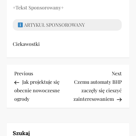
+Tekst Sponsorowany+
ARTYKUŁ SPONSOROWANY
Ciekawostki
N
Previous
Next
Previous
Next
Post
Post
Jak projektuje się
Czemu automaty BHP
a
obecnie nowoczesne
zaczęły się cieszyć
w
ogrody
zainteresowaniem
i
g
Szukaj