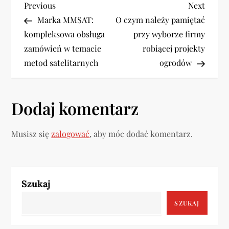
N
Previous
Next
Previous
Next
Post
Post
Marka MMSAT:
O czym należy pamiętać
a
kompleksowa obsługa
przy wyborze firmy
w
zamówień w temacie
robiącej projekty
metod satelitarnych
ogrodów
i
g
Dodaj komentarz
a
Musisz się
zalogować
, aby móc dodać komentarz.
c
j
a
Szukaj
SZUKAJ
w