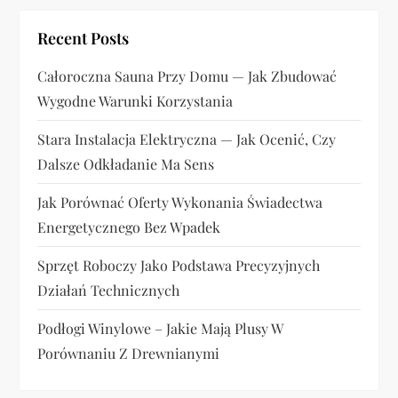
p
Recent Posts
i
Całoroczna Sauna Przy Domu — Jak Zbudować
s
Wygodne Warunki Korzystania
u
Stara Instalacja Elektryczna — Jak Ocenić, Czy
Dalsze Odkładanie Ma Sens
Jak Porównać Oferty Wykonania Świadectwa
Energetycznego Bez Wpadek
Sprzęt Roboczy Jako Podstawa Precyzyjnych
Działań Technicznych
Podłogi Winylowe – Jakie Mają Plusy W
Porównaniu Z Drewnianymi