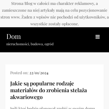
Strona/Blog w całości ma charakter reklamowy, a
zamieszczone na niej artykuły mają na celu pozycjonowanie
stron www. Żaden z wpisów nie pochodzi od użytkowników, a
wszystkie zostały opłacone.
Skip
Dom
to
content
nieruchomości, budowa, ogród
Posted on:
22/01/2024
Jakie są popularne rodzaje
materiałów do zrobienia stelaża
akwariowego
Jeśli ktoś będzie planował zrobić w swoim domu