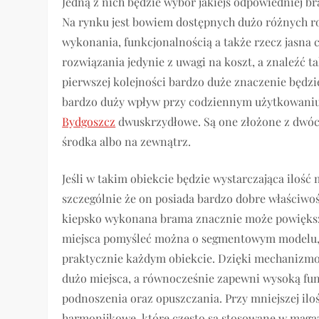
Jedną z nich będzie wybór jakiejś odpowiedniej b
Na rynku jest bowiem dostępnych dużo różnych ro
wykonania, funkcjonalnością a także rzecz jasna c
rozwiązania jedynie z uwagi na koszt, a znaleźć t
pierwszej kolejności bardzo duże znaczenie będzie
bardzo duży wpływ przy codziennym użytkowaniu.
Bydgoszcz
dwuskrzydłowe. Są one złożone z dwóch
środka albo na zewnątrz.
Jeśli w takim obiekcie będzie wystarczająca iloś
szczególnie że on posiada bardzo dobre właściwo
kiepsko wykonana brama znacznie może powiększy
miejsca pomyśleć można o segmentowym modelu,
praktycznie każdym obiekcie. Dzięki mechanizmo
dużo miejsca, a równocześnie zapewni wysoką fun
podnoszenia oraz opuszczania. Przy mniejszej il
harmonijkowe, które często są stosowane w maga