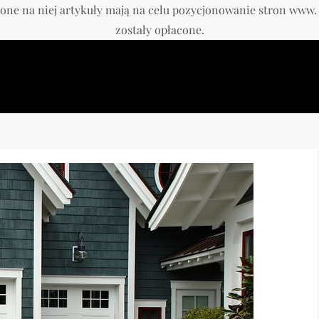
one na niej artykuły mają na celu pozycjonowanie stron www
zostały opłacone.