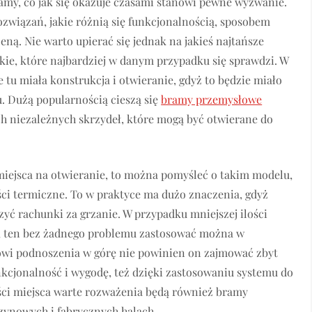
ramy, co jak się okazuje czasami stanowi pewne wyzwanie.
związań, jakie różnią się funkcjonalnością, sposobem
eną. Nie warto upierać się jednak na jakieś najtańsze
akie, które najbardziej w danym przypadku się sprawdzi. W
 tu miała konstrukcja i otwieranie, gdyż to będzie miało
 Dużą popularnością cieszą się
bramy przemysłowe
 niezależnych skrzydeł, które mogą być otwierane do
ć miejsca na otwieranie, to można pomyśleć o takim modelu,
ści termiczne. To w praktyce ma dużo znaczenia, gdyż
ć rachunki za grzanie. W przypadku mniejszej ilości
 ten bez żadnego problemu zastosować można w
wi podnoszenia w górę nie powinien on zajmować zbyt
kcjonalność i wygodę, też dzięki zastosowaniu systemu do
ości miejsca warte rozważenia będą również bramy
zynowych i fabrycznych halach.