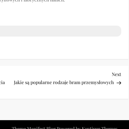
Nex
Next
Pos
cia
Jakie są popularne rodzaje bram przemysłowych
Theme Manifest Blog Powered by
Kantipur Themes