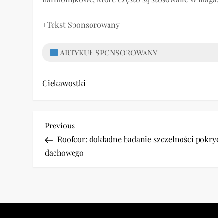
+Tekst Sponsorowany+
ARTYKUŁ SPONSOROWANY
Ciekawostki
N
Previous
Previous
Post
Roofcor: dokładne badanie szczelności pokry
a
dachowego
w
i
g