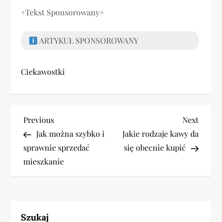
+Tekst Sponsorowany+
ARTYKUŁ SPONSOROWANY
Ciekawostki
N
Previous
Next
Previous
Next
Post
Post
Jak można szybko i
Jakie rodzaje kawy da
a
sprawnie sprzedać
się obecnie kupić
w
mieszkanie
i
g
Szukaj