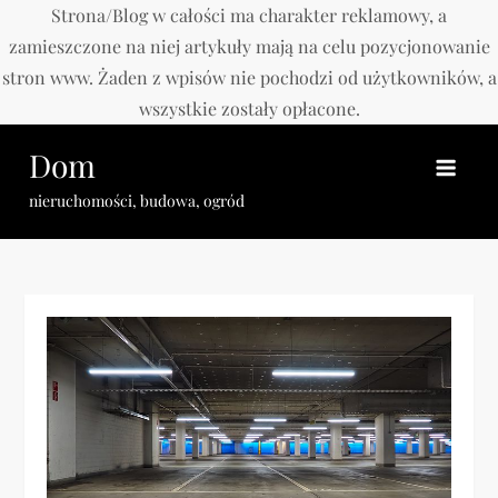
Strona/Blog w całości ma charakter reklamowy, a
zamieszczone na niej artykuły mają na celu pozycjonowanie
stron www. Żaden z wpisów nie pochodzi od użytkowników, a
wszystkie zostały opłacone.
Skip
Dom
to
content
nieruchomości, budowa, ogród