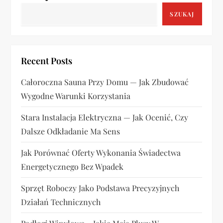
a
SZUKAJ
c
j
Recent Posts
a
Całoroczna Sauna Przy Domu — Jak Zbudować
w
Wygodne Warunki Korzystania
p
Stara Instalacja Elektryczna — Jak Ocenić, Czy
Dalsze Odkładanie Ma Sens
i
Jak Porównać Oferty Wykonania Świadectwa
s
Energetycznego Bez Wpadek
u
Sprzęt Roboczy Jako Podstawa Precyzyjnych
Działań Technicznych