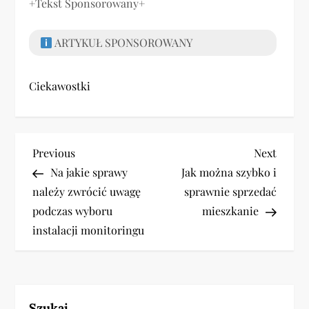
+Tekst Sponsorowany+
ARTYKUŁ SPONSOROWANY
Ciekawostki
N
Previous
Next
Previous
Next
Post
Post
Na jakie sprawy
Jak można szybko i
a
należy zwrócić uwagę
sprawnie sprzedać
w
podczas wyboru
mieszkanie
instalacji monitoringu
i
g
Szukaj