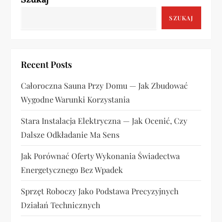
a
c
SZUKAJ
j
a
Recent Posts
w
Całoroczna Sauna Przy Domu — Jak Zbudować
Wygodne Warunki Korzystania
p
Stara Instalacja Elektryczna — Jak Ocenić, Czy
i
Dalsze Odkładanie Ma Sens
s
Jak Porównać Oferty Wykonania Świadectwa
u
Energetycznego Bez Wpadek
Sprzęt Roboczy Jako Podstawa Precyzyjnych
Działań Technicznych