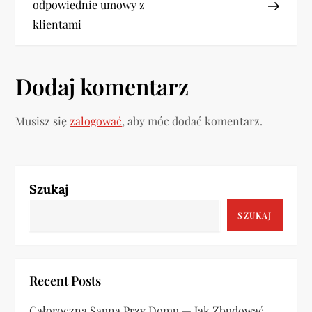
odpowiednie umowy z
i
klientami
g
a
Dodaj komentarz
c
Musisz się
zalogować
, aby móc dodać komentarz.
j
a
Szukaj
w
SZUKAJ
p
i
Recent Posts
s
Całoroczna Sauna Przy Domu — Jak Zbudować