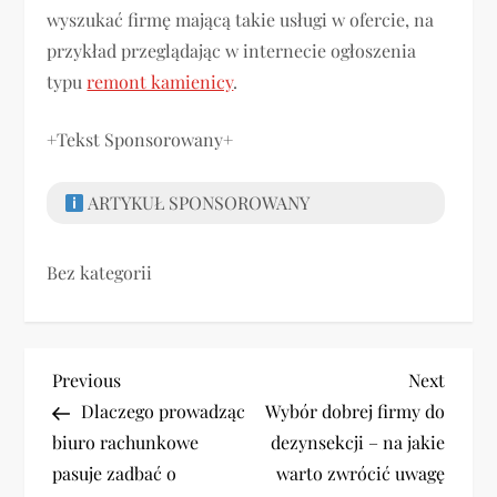
wyszukać firmę mającą takie usługi w ofercie, na
przykład przeglądając w internecie ogłoszenia
typu
remont kamienicy
.
+Tekst Sponsorowany+
ARTYKUŁ SPONSOROWANY
Bez kategorii
N
Previous
Next
Previous
Next
Post
Post
Dlaczego prowadząc
Wybór dobrej firmy do
a
biuro rachunkowe
dezynsekcji – na jakie
w
pasuje zadbać o
warto zwrócić uwagę