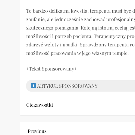
To bardzo delikatna kwestia, terapeuta musi być 
zaufanie, ale jednocześnie zachować profesjonaln
skutecznego pomagania. Kolejną istotną cechą jes
możliwości i potrzeb pacjenta. Terapeutyczny pro
zdarzyć wzloty i upadki. Sprawdzony terapeuta roz
możliwość pracowania w jego własnym tempie.
+Tekst Sponsorowany+
ARTYKUŁ SPONSOROWANY
Ciekawostki
N
Previous
Previous