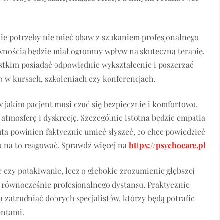
azie potrzeby nie mieć obaw z szukaniem profesjonalnego
ewnością będzie miał ogromny wpływ na skuteczną terapię.
tkim posiadać odpowiednie wykształcenie i poszerzać
o w kursach, szkoleniach czy konferencjach.
 jakim pacjent musi czuć się bezpiecznie i komfortowo,
 atmosferę i dyskrecję. Szczególnie istotna będzie empatia
ta powinien faktycznie umieć słyszeć, co chce powiedzieć
o na to reagować. Sprawdź więcej na
https://psychocare.pl
 czy potakiwanie, lecz o głębokie zrozumienie głębszej
 równocześnie profesjonalnego dystansu. Praktycznie
zatrudniać dobrych specjalistów, którzy będą potrafić
entami.