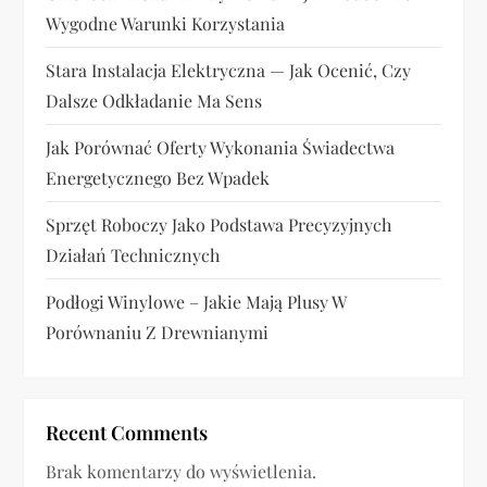
s
Wygodne Warunki Korzystania
u
Stara Instalacja Elektryczna — Jak Ocenić, Czy
Dalsze Odkładanie Ma Sens
Jak Porównać Oferty Wykonania Świadectwa
Energetycznego Bez Wpadek
Sprzęt Roboczy Jako Podstawa Precyzyjnych
Działań Technicznych
Podłogi Winylowe – Jakie Mają Plusy W
Porównaniu Z Drewnianymi
Recent Comments
Brak komentarzy do wyświetlenia.