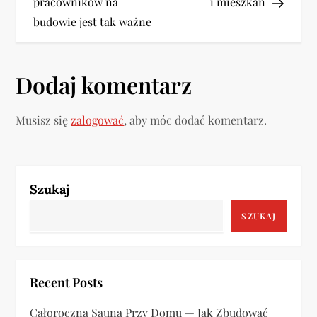
w
pracowników na
i mieszkań
budowie jest tak ważne
i
g
Dodaj komentarz
a
Musisz się
zalogować
, aby móc dodać komentarz.
c
j
a
Szukaj
SZUKAJ
w
p
Recent Posts
i
Całoroczna Sauna Przy Domu — Jak Zbudować