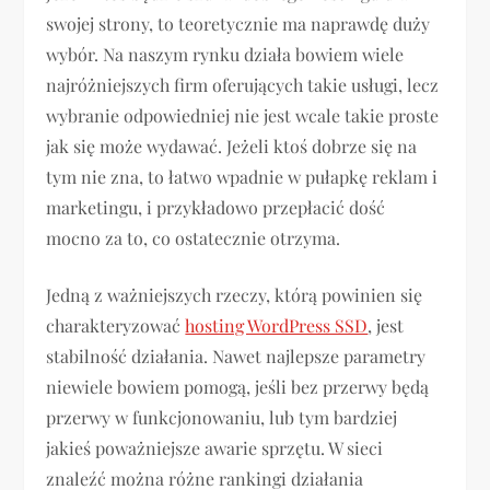
swojej strony, to teoretycznie ma naprawdę duży
wybór. Na naszym rynku działa bowiem wiele
najróżniejszych firm oferujących takie usługi, lecz
wybranie odpowiedniej nie jest wcale takie proste
jak się może wydawać. Jeżeli ktoś dobrze się na
tym nie zna, to łatwo wpadnie w pułapkę reklam i
marketingu, i przykładowo przepłacić dość
mocno za to, co ostatecznie otrzyma.
Jedną z ważniejszych rzeczy, którą powinien się
charakteryzować
hosting WordPress SSD
, jest
stabilność działania. Nawet najlepsze parametry
niewiele bowiem pomogą, jeśli bez przerwy będą
przerwy w funkcjonowaniu, lub tym bardziej
jakieś poważniejsze awarie sprzętu. W sieci
znaleźć można różne rankingi działania