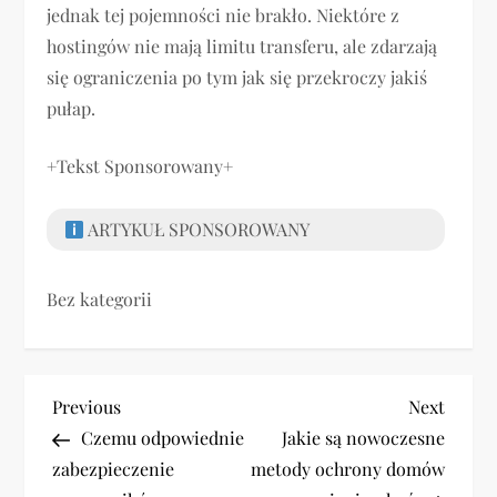
jednak tej pojemności nie brakło. Niektóre z
hostingów nie mają limitu transferu, ale zdarzają
się ograniczenia po tym jak się przekroczy jakiś
pułap.
+Tekst Sponsorowany+
ARTYKUŁ SPONSOROWANY
Bez kategorii
N
Previous
Next
Previous
Next
Post
Post
Czemu odpowiednie
Jakie są nowoczesne
a
zabezpieczenie
metody ochrony domów