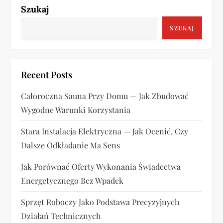
a
Szukaj
c
SZUKAJ
j
a
Recent Posts
w
Całoroczna Sauna Przy Domu — Jak Zbudować
Wygodne Warunki Korzystania
p
Stara Instalacja Elektryczna — Jak Ocenić, Czy
i
Dalsze Odkładanie Ma Sens
s
Jak Porównać Oferty Wykonania Świadectwa
u
Energetycznego Bez Wpadek
Sprzęt Roboczy Jako Podstawa Precyzyjnych
Działań Technicznych