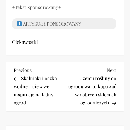
+Tekst Sponsorowany+
ARTYKUŁ SPONSOROWANY
Ciekawostki
N
Previous
Next
Previous
Next
Post
Post
Skalniaki i oczka
Czemu rośliny do
a
wodne – ciekawe
ogrodu warto kupować
w
inspiracje na ładny
w dobrych sklepach
ogród
ogrodniczych
i
g