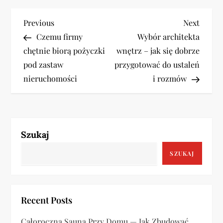
N
Previous
Next
Previous
Next
Post
Post
Czemu firmy
Wybór architekta
a
chętnie biorą pożyczki
wnętrz – jak się dobrze
w
pod zastaw
przygotować do ustaleń
nieruchomości
i rozmów
i
g
a
Szukaj
c
SZUKAJ
j
a
Recent Posts
Całoroczna Sauna Przy Domu — Jak Zbudować