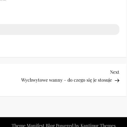
Nex
Next
Pos
Wychwytowe wanny – do czego się je stosuje
Theme Manifest Blog Powered by
Kantipur Themes