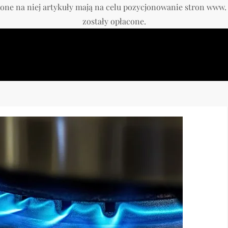
one na niej artykuły mają na celu pozycjonowanie stron www
zostały opłacone.