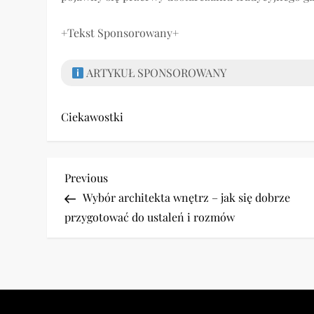
+Tekst Sponsorowany+
ARTYKUŁ SPONSOROWANY
Ciekawostki
N
Previous
Previous
Post
Wybór architekta wnętrz – jak się dobrze
a
przygotować do ustaleń i rozmów
w
i
g