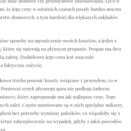
 także inne domowe czy przemysłowe zastosowania. Lecz w
em, że jego ceny w ostatnich czasach poszły bardzo mocno
darstw domowych, a tym bardziej dla większych zakładów
óżne sposoby na ograniczenie swoich kosztów, a jeden z
e
, które się opierają na płynnym propanie. Propan ma dwa
użą zaletę. Dodatkowo jego cena jest znacznie
za faktyczne zużycie.
kowo trzeba ponosić koszty związane z przesyłem, co w
 Ponieważ rynek płynnego gazu nie podlega żadnym
stawcy, który zaproponuje mu jak najlepsze ceny. Tego
tnych zalet. Często montowane są w nich specjalne miksery,
ądzeń bez potrzeby wymiany palników, co wiązałoby się z
ietne zabezpieczenie na wypadek, gdyby z jakiś powodów
azu.