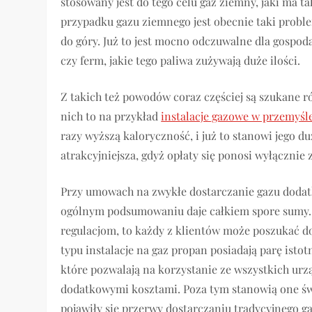
stosowany jest do tego celu gaz ziemny, jaki ma
przypadku gazu ziemnego jest obecnie taki probl
do góry. Już to jest mocno odczuwalne dla gospo
czy ferm, jakie tego paliwa zużywają duże ilości.
Z takich też powodów coraz częściej są szukane r
nich to na przykład
instalacje gazowe w przemyśl
razy wyższą kaloryczność, i już to stanowi jego d
atrakcyjniejsza, gdyż opłaty się ponosi wyłącznie 
Przy umowach na zwykłe dostarczanie gazu dodat
ogólnym podsumowaniu daje całkiem spore sumy.
regulacjom, to każdy z klientów może poszukać do
typu instalacje na gaz propan posiadają parę isto
które pozwalają na korzystanie ze wszystkich urz
dodatkowymi kosztami. Poza tym stanowią one św
pojawiły się przerwy dostarczaniu tradycyjnego g