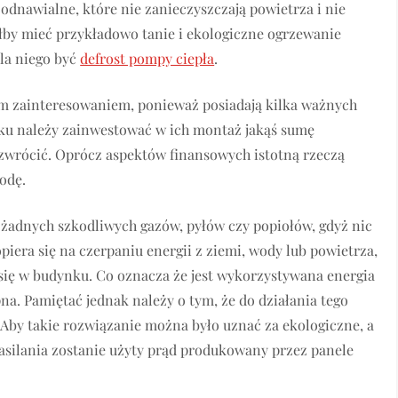
 odnawialne, które nie zanieczyszczają powietrza i nie
iałby mieć przykładowo tanie i ekologiczne ogrzewanie
la niego być
defrost pompy ciepła
.
żym zainteresowaniem, ponieważ posiadają kilka ważnych
ątku należy zainwestować w ich montaż jakąś sumę
 zwrócić. Oprócz aspektów finansowych istotną rzeczą
odę.
e żadnych szkodliwych gazów, pyłów czy popiołów, gdyż nic
opiera się na czerpaniu energii z ziemi, wody lub powietrza,
e się w budynku. Co oznacza że jest wykorzystywana energia
pna. Pamiętać jednak należy o tym, że do działania tego
 Aby takie rozwiązanie można było uznać za ekologiczne, a
 zasilania zostanie użyty prąd produkowany przez panele