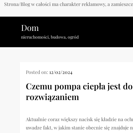
Strona/Blog w całości ma charakter reklamowy, a zamieszcz
Skip
Dom
to
content
nieruchomości, budowa, ogród
Posted on:
12/02/2024
Czemu pompa ciepła jest d
rozwiązaniem
Aktualnie coraz większy nacisk się kładzie na och
uwadze fakt, w jakim stanie obecnie się znajduje 