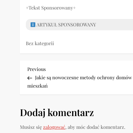
+Tekst Sponsorowany+
ARTYKUŁ SPONSOROWANY
Bez kategorii
N
Previous
Previous
Post
Jakie są nowoczesne metody ochrony domów 
a
mieszkań
w
i
Dodaj komentarz
g
Musisz się
zalogować
, aby móc dodać komentarz.