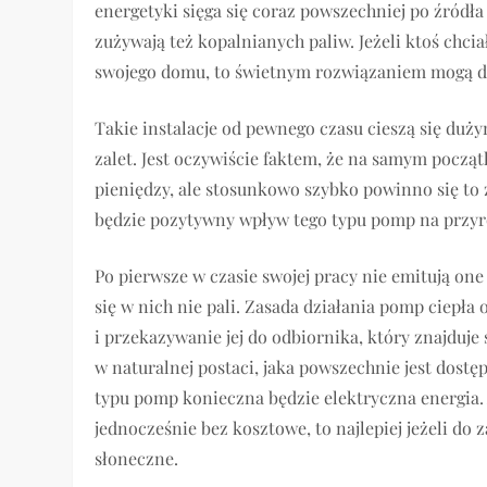
energetyki sięga się coraz powszechniej po źródła
zużywają też kopalnianych paliw. Jeżeli ktoś chc
swojego domu, to świetnym rozwiązaniem mogą d
Takie instalacje od pewnego czasu cieszą się du
zalet. Jest oczywiście faktem, że na samym pocz
pieniędzy, ale stosunkowo szybko powinno się to
będzie pozytywny wpływ tego typu pomp na przyr
Po pierwsze w czasie swojej pracy nie emitują on
się w nich nie pali. Zasada działania pomp ciepła 
i przekazywanie jej do odbiornika, który znajduj
w naturalnej postaci, jaka powszechnie jest dostę
typu pomp konieczna będzie elektryczna energia.
jednocześnie bez kosztowe, to najlepiej jeżeli do
słoneczne.