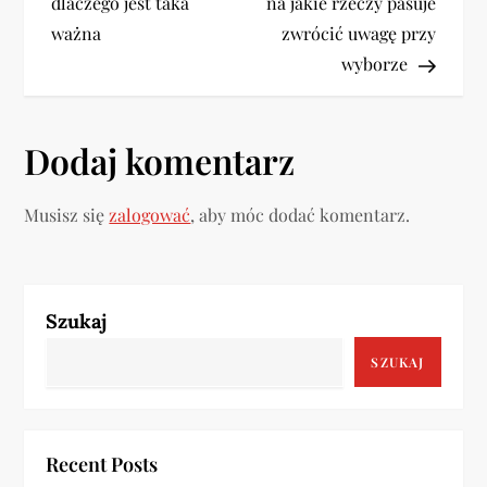
dlaczego jest taka
na jakie rzeczy pasuje
w
ważna
zwrócić uwagę przy
wyborze
i
g
Dodaj komentarz
a
Musisz się
zalogować
, aby móc dodać komentarz.
c
j
a
Szukaj
SZUKAJ
w
p
Recent Posts
i