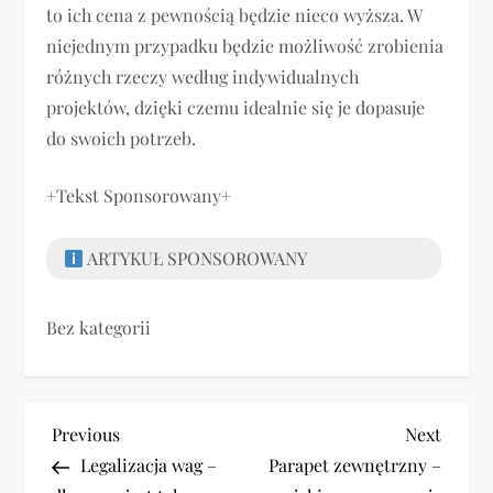
to ich cena z pewnością będzie nieco wyższa. W
niejednym przypadku będzie możliwość zrobienia
różnych rzeczy według indywidualnych
projektów, dzięki czemu idealnie się je dopasuje
do swoich potrzeb.
+Tekst Sponsorowany+
ARTYKUŁ SPONSOROWANY
Bez kategorii
N
Previous
Next
Previous
Next
Post
Post
Legalizacja wag –
Parapet zewnętrzny –
a