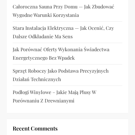
Całoroczna Sauna Przy Domu — Jak Zbudować
s
Wygodne Warunki Korzystania
u
Stara Instalacja Elektryczna — Jak Ocenić, Czy
Dalsze Odkładanie Ma Sens
Jak Porównać Oferty Wykonania Świadectwa
Energetycznego Bez Wpadek
Sprzęt Roboczy Jako Podstawa Precyzyjnych
Działań Technicznych
Podłogi Winylowe – Jakie Mają Plusy W
Porównaniu Z Drewnianymi
Recent Comments