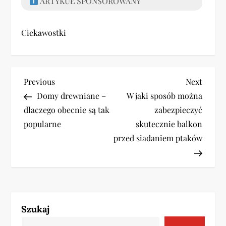
ARTYKUŁ SPONSOROWANY
Ciekawostki
N
Previous
Next
Previous
Next
Post
Post
Domy drewniane –
W jaki sposób można
a
dlaczego obecnie są tak
zabezpieczyć
w
popularne
skutecznie balkon
przed siadaniem ptaków
i
g
a
Szukaj
c