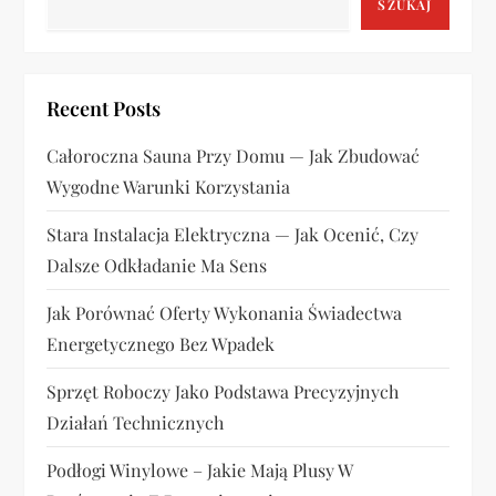
SZUKAJ
j
a
Recent Posts
w
Całoroczna Sauna Przy Domu — Jak Zbudować
p
Wygodne Warunki Korzystania
i
Stara Instalacja Elektryczna — Jak Ocenić, Czy
s
Dalsze Odkładanie Ma Sens
u
Jak Porównać Oferty Wykonania Świadectwa
Energetycznego Bez Wpadek
Sprzęt Roboczy Jako Podstawa Precyzyjnych
Działań Technicznych
Podłogi Winylowe – Jakie Mają Plusy W