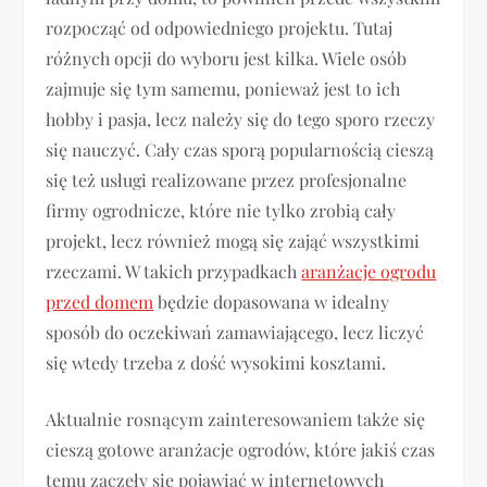
rozpocząć od odpowiedniego projektu. Tutaj
różnych opcji do wyboru jest kilka. Wiele osób
zajmuje się tym samemu, ponieważ jest to ich
hobby i pasja, lecz należy się do tego sporo rzeczy
się nauczyć. Cały czas sporą popularnością cieszą
się też usługi realizowane przez profesjonalne
firmy ogrodnicze, które nie tylko zrobią cały
projekt, lecz również mogą się zająć wszystkimi
rzeczami. W takich przypadkach
aranżacje ogrodu
przed domem
będzie dopasowana w idealny
sposób do oczekiwań zamawiającego, lecz liczyć
się wtedy trzeba z dość wysokimi kosztami.
Aktualnie rosnącym zainteresowaniem także się
cieszą gotowe aranżacje ogrodów, które jakiś czas
temu zaczęły się pojawiać w internetowych