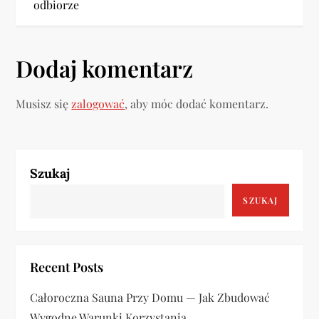
i
odbiorze
g
a
Dodaj komentarz
c
Musisz się
zalogować
, aby móc dodać komentarz.
j
a
Szukaj
w
SZUKAJ
p
i
Recent Posts
s
Całoroczna Sauna Przy Domu — Jak Zbudować
u
Wygodne Warunki Korzystania