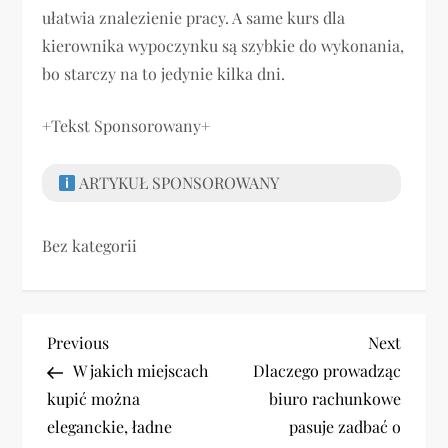
ułatwia znalezienie pracy. A same kurs dla
kierownika wypoczynku są szybkie do wykonania,
bo starczy na to jedynie kilka dni.
+Tekst Sponsorowany+
ARTYKUŁ SPONSOROWANY
Bez kategorii
N
Previous
Next
Previous
Next
Post
Post
W jakich miejscach
Dlaczego prowadząc
a
kupić można
biuro rachunkowe
w
eleganckie, ładne
pasuje zadbać o