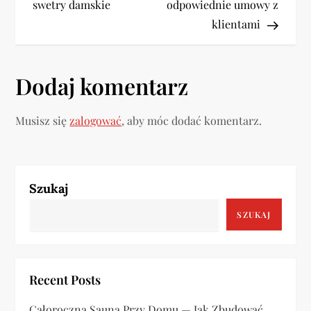
swetry damskie
odpowiednie umowy z
i
klientami
g
a
Dodaj komentarz
c
Musisz się
zalogować
, aby móc dodać komentarz.
j
a
Szukaj
w
SZUKAJ
p
i
Recent Posts
s
Całoroczna Sauna Przy Domu — Jak Zbudować