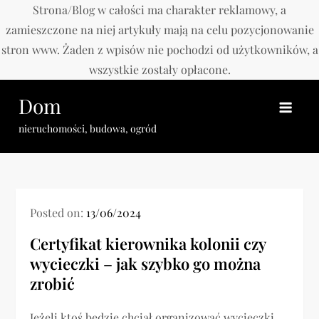
Strona/Blog w całości ma charakter reklamowy, a
zamieszczone na niej artykuły mają na celu pozycjonowanie
stron www. Żaden z wpisów nie pochodzi od użytkowników, a
wszystkie zostały opłacone.
Skip
Dom
to
content
nieruchomości, budowa, ogród
Posted on:
13/06/2024
Certyfikat kierownika kolonii czy
wycieczki – jak szybko go można
zrobić
Jeżeli ktoś będzie chciał organizować wycieczki